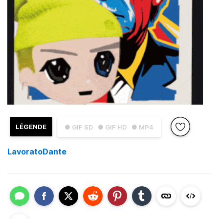
LÉGENDE
● GIF SD
● GIF HD
● MP4
LavoratoDante