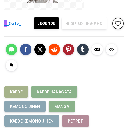
_
_0atz_
LÉGENDE
● GIF SD
● GIF HD
KAEDE
KAEDE HANAGATA
KEMONO JIHEN
MANGA
KAEDE KEMONO JIHEN
PETPET