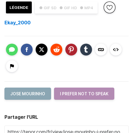
LÉGENDE
● GIF SD
● GIF HD
● MP4
Ekay_2000
JOSE MOURINHO
I PREFER NOT TO SPEAK
Partager l'URL