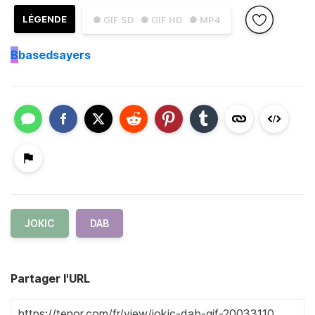
LÉGENDE
● GIF SD
● GIF HD
● MP4
B
basedsayers
JOKIC
DAB
Partager l'URL