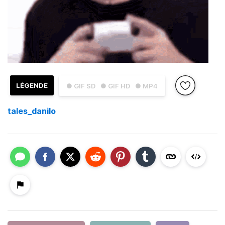
LÉGENDE
● GIF SD
● GIF HD
● MP4
tales_danilo