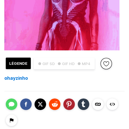
LÉGENDE
● GIF SD
● GIF HD
● MP4
ohayzinho