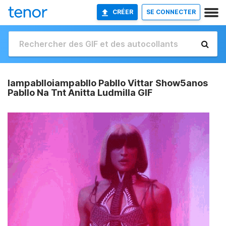
CRÉER
SE CONNECTER
Iampablloiampabllo Pabllo Vittar Show5anos
Pabllo Na Tnt Anitta Ludmilla GIF