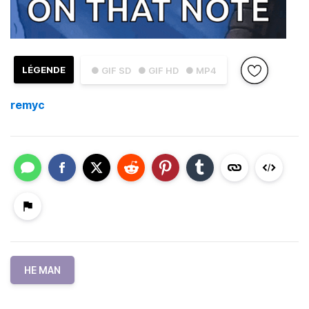
LÉGENDE
● GIF SD
● GIF HD
● MP4
remyc
HE MAN