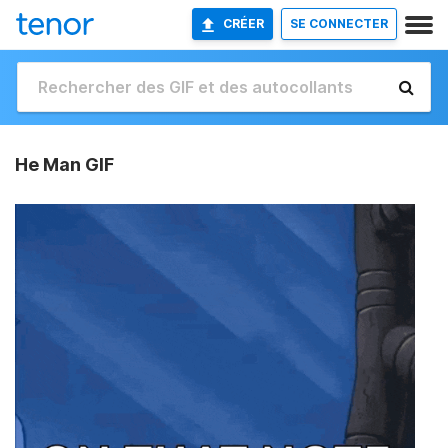
CRÉER
SE CONNECTER
He Man GIF