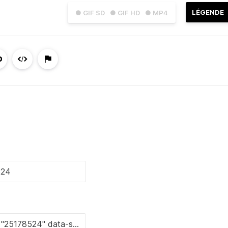
LÉGENDE
● GIF SD
● GIF HD
● MP4