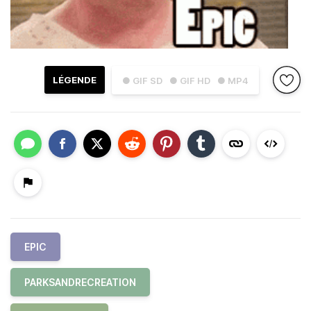
LÉGENDE
● GIF SD
● GIF HD
● MP4
EPIC
PARKSANDRECREATION