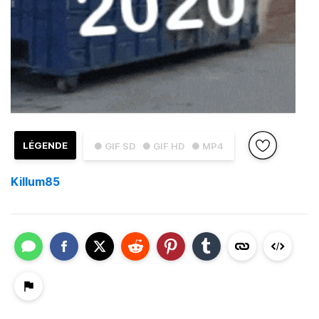
LÉGENDE
● GIF SD
● GIF HD
● MP4
Killum85