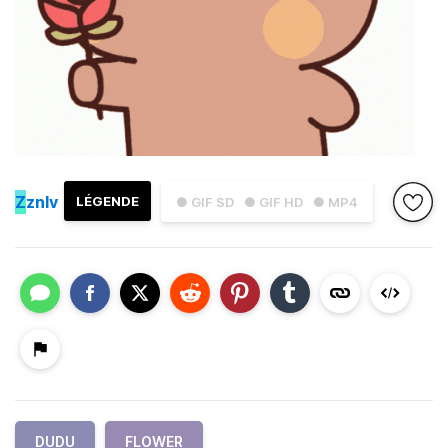
Z
znlv
LÉGENDE
● GIF SD
● GIF HD
● MP4
DUDU
FLOWER