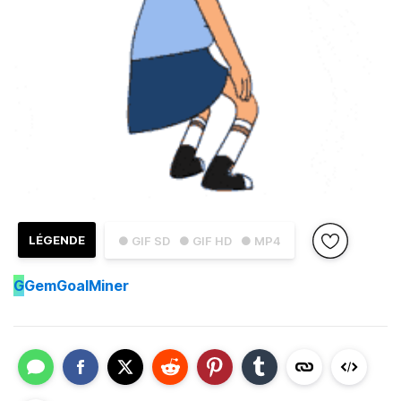
LÉGENDE
● GIF SD
● GIF HD
● MP4
G
GemGoalMiner