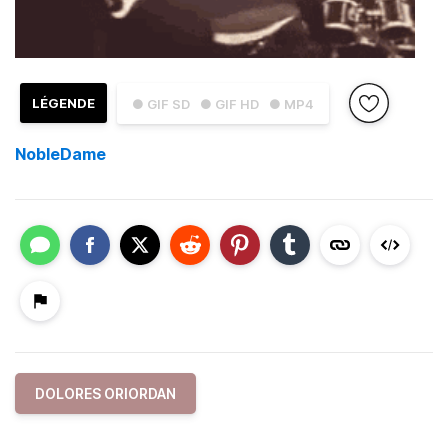
LÉGENDE
● GIF SD
● GIF HD
● MP4
NobleDame
DOLORES ORIORDAN