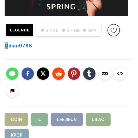
LÉGENDE
● GIF SD
● GIF HD
● MP4
D
dian9788
COIN
IU
LEEJIEUN
LILAC
KPOP