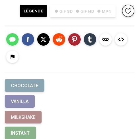
LÉGENDE
● GIF SD
● GIF HD
● MP4
CHOCOLATE
VANILLA
MILKSHAKE
INSTANT