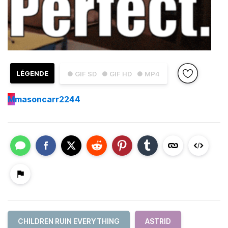
LÉGENDE
● GIF SD
● GIF HD
● MP4
M
masoncarr2244
CHILDREN RUIN EVERYTHING
ASTRID