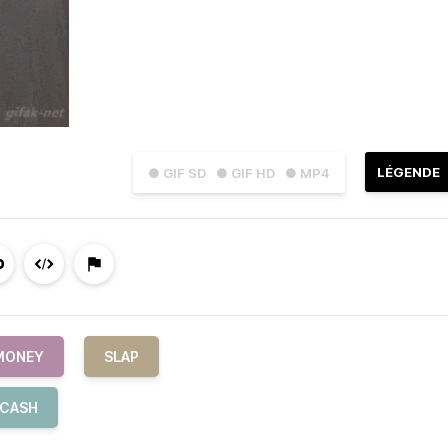
LÉGENDE
● GIF SD
● GIF HD
● MP4
MONEY
SLAP
CASH