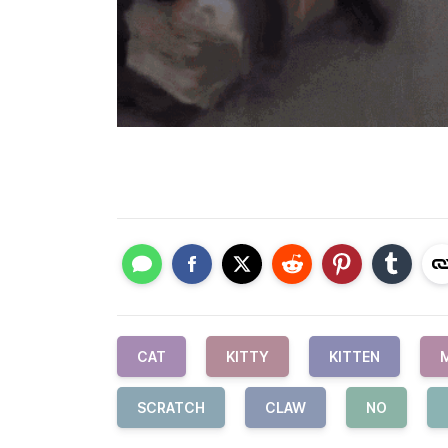
CAT
KITTY
KITTEN
SCRATCH
CLAW
NO