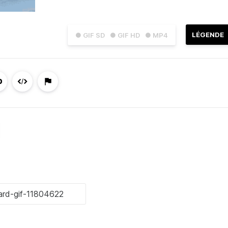
LÉGENDE
● GIF SD
● GIF HD
● MP4