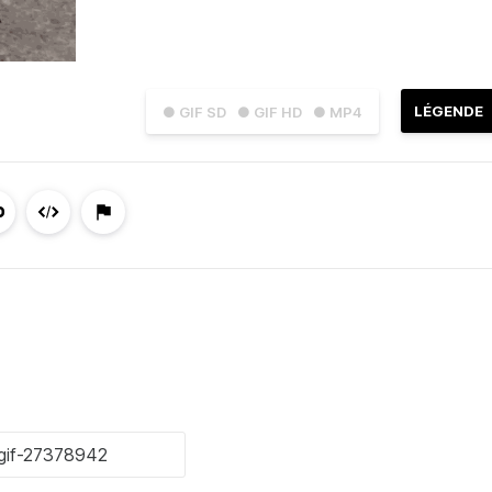
LÉGENDE
● GIF SD
● GIF HD
● MP4