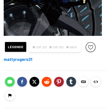
LÉGENDE
● GIF SD
● GIF HD
● MP4
mattyrogers31