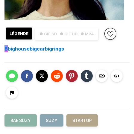
LÉGENDE
● GIF SD
● GIF HD
● MP4
B
bighousebigcarbigrings
BAE SUZY
SUZY
STARTUP