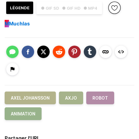
LÉGENDE
● GIF SD
● GIF HD
● MP4
M
Muchlas
AXEL JOHANSSON
AXJO
ROBOT
ANIMATION
Partager l'URL