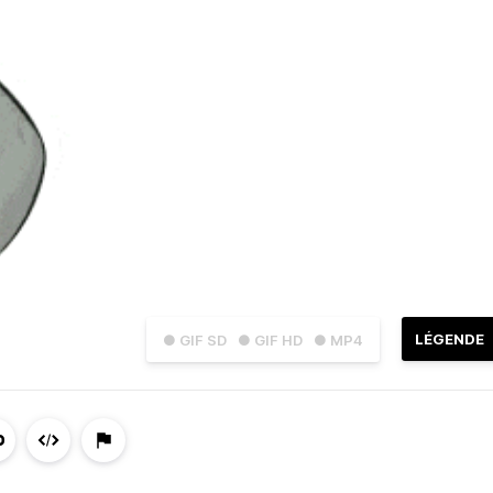
LÉGENDE
● GIF SD
● GIF HD
● MP4