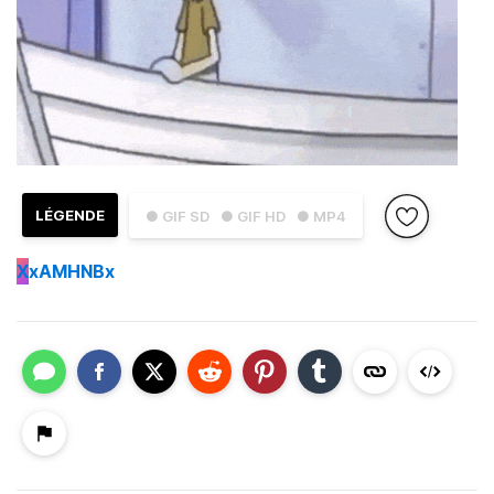
LÉGENDE
● GIF SD
● GIF HD
● MP4
X
xAMHNBx