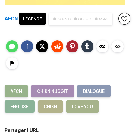
AFCN
LÉGENDE
● GIF SD
● GIF HD
● MP4
AFCN
CHIKN NUGGIT
DIALOGUE
ENGLISH
CHIKN
LOVE YOU
Partager l'URL