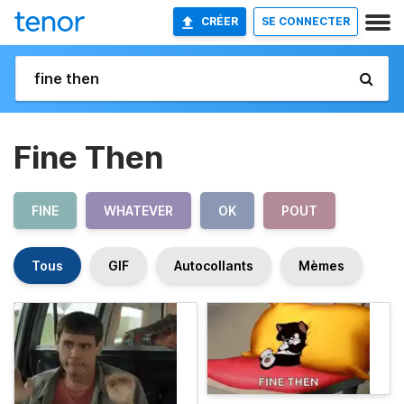
CRÉER
SE CONNECTER
Fine Then
FINE
WHATEVER
OK
POUT
Tous
GIF
Autocollants
Mèmes