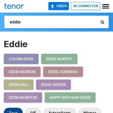
CRÉER
SE CONNECTER
Eddie
COUSIN EDDIE
EDDIE MURPHY
EDDIE MUNSON
EDDIE GUERRERO
EDDIE HALL
EDDIE VEDDER
EDDIE MUNSTER
HAPPY BIRTHDAY EDDIE
Tous
GIF
Autocollants
Mèmes