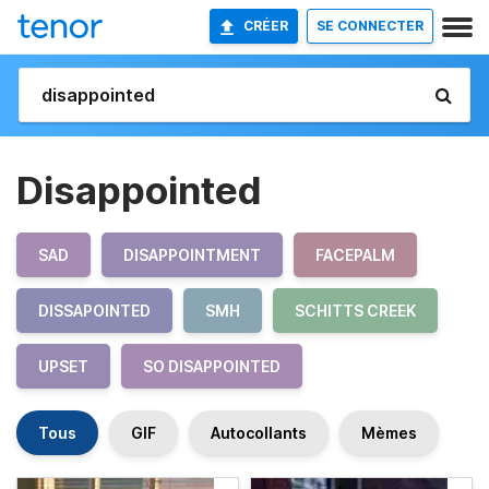
CRÉER
SE CONNECTER
Disappointed
SAD
DISAPPOINTMENT
FACEPALM
DISSAPOINTED
SMH
SCHITTS CREEK
UPSET
SO DISAPPOINTED
Tous
GIF
Autocollants
Mèmes