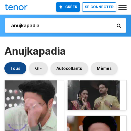
CRÉER
SE CONNECTER
Anujkapadia
Tous
GIF
Autocollants
Mèmes