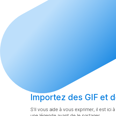
Importez
des GIF et d
S'il vous aide à vous exprimer, il est ici 
une légende avant de le partager.