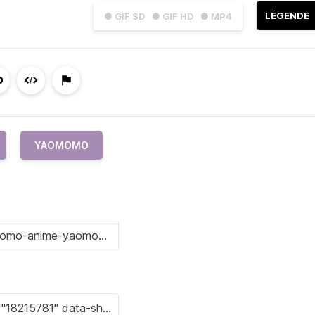
LÉGENDE
● GIF SD
● GIF HD
● MP4
YAOMOMO