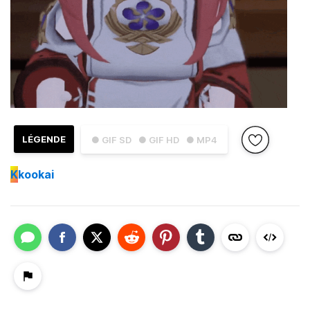
LÉGENDE
● GIF SD
● GIF HD
● MP4
K
kookai