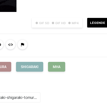
LÉGENDE
● GIF SD
● GIF HD
● MP4
MURA
SHIGARAKI
MHA