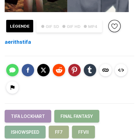
LÉGENDE
● GIF SD
● GIF HD
● MP4
aerithstifa
TIFA LOCKHART
FINAL FANTASY
ISHOWSPEED
FF7
FFVII