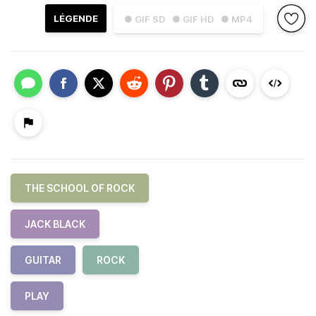
LÉGENDE
● GIF SD
● GIF HD
● MP4
THE SCHOOL OF ROCK
JACK BLACK
GUITAR
ROCK
PLAY