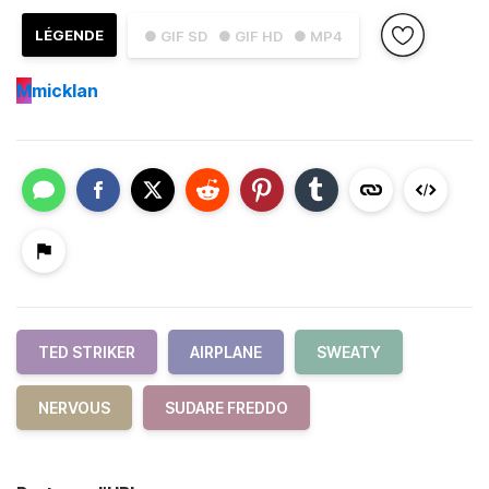
LÉGENDE
● GIF SD
● GIF HD
● MP4
M
micklan
TED STRIKER
AIRPLANE
SWEATY
NERVOUS
SUDARE FREDDO