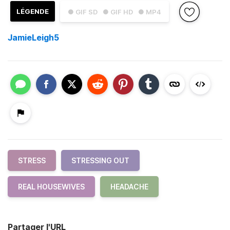
LÉGENDE
● GIF SD
● GIF HD
● MP4
JamieLeigh5
STRESS
STRESSING OUT
REAL HOUSEWIVES
HEADACHE
Partager l'URL