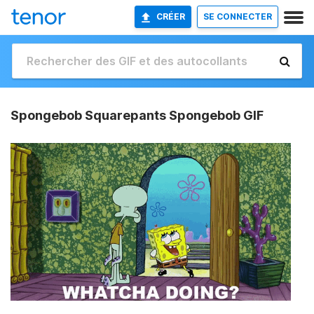
CRÉER
SE CONNECTER
Spongebob Squarepants Spongebob GIF