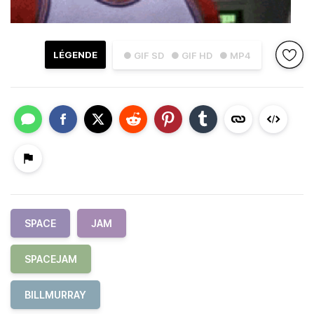
LÉGENDE
● GIF SD
● GIF HD
● MP4
SPACE
JAM
SPACEJAM
BILLMURRAY