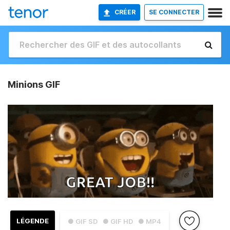
CRÉER
SE CONNECTER
Minions GIF
LÉGENDE
● GIF SD
● GIF HD
● MP4