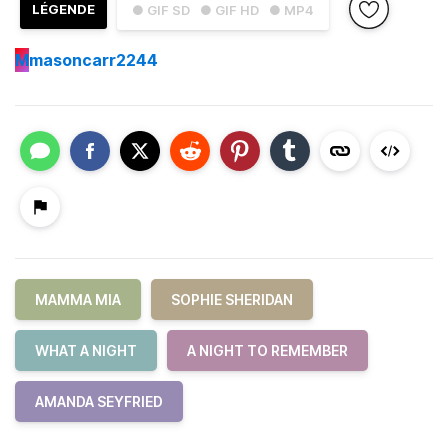
LÉGENDE
● GIF SD
● GIF HD
● MP4
M
masoncarr2244
MAMMA MIA
SOPHIE SHERIDAN
WHAT A NIGHT
A NIGHT TO REMEMBER
AMANDA SEYFRIED