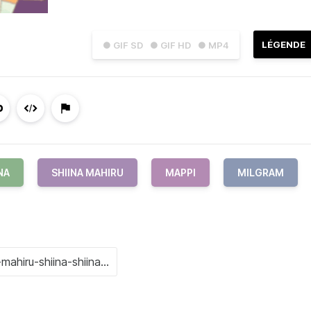
LÉGENDE
● GIF SD
● GIF HD
● MP4
NA
SHIINA MAHIRU
MAPPI
MILGRAM