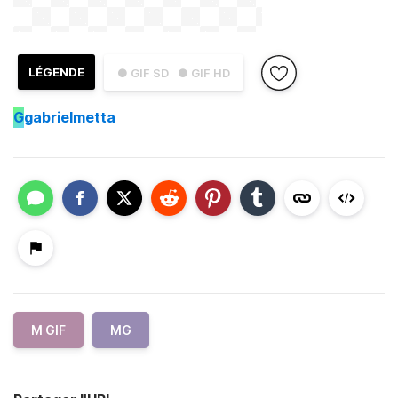
LÉGENDE
● GIF SD
● GIF HD
G
gabrielmetta
M GIF
MG