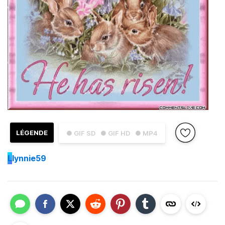
LÉGENDE
● GIF SD
● GIF HD
● MP4
L
lynnie59