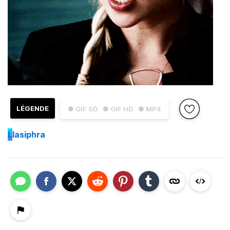
LÉGENDE
● GIF SD
● GIF HD
● MP4
L
lasiphra