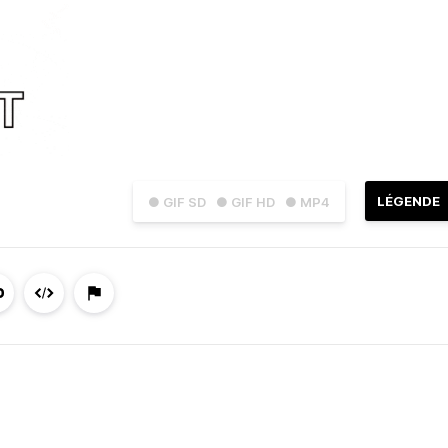
LÉGENDE
● GIF SD
● GIF HD
● MP4