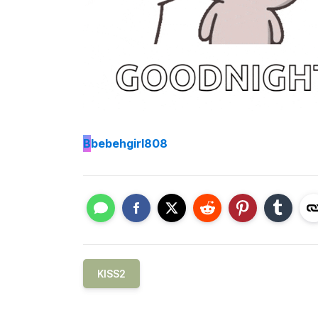
B
bebehgirl808
KISS2