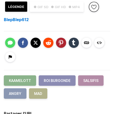
LÉGENDE
● GIF SD
● GIF HD
● MP4
BlepBlep612
KAAMELOTT
ROI BURGONDE
SALSIFIS
ANGRY
MAD
Partager l'URL