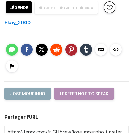
LÉGENDE
● GIF SD
● GIF HD
● MP4
Ekay_2000
JOSE MOURINHO
I PREFER NOT TO SPEAK
Partager l'URL