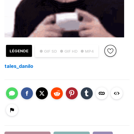
LÉGENDE
● GIF SD
● GIF HD
● MP4
tales_danilo