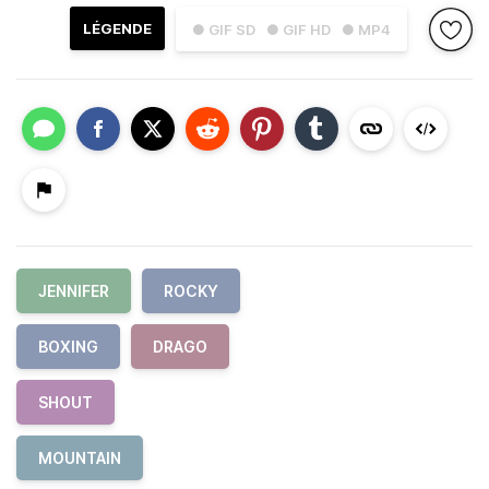
LÉGENDE
● GIF SD
● GIF HD
● MP4
JENNIFER
ROCKY
BOXING
DRAGO
SHOUT
MOUNTAIN